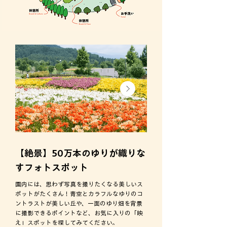
【絶景】50万本のゆりが織りな
コツコツ育てた「
すフォトスポット
ン」をのんびりお
園内には、思わず写真を撮りたくなる美しいス
ゆりだけでなく、数年かけて
ポットがたくさん！青空とカラフルなゆりのコ
ガーデンも見どころです。
ントラストが美しい丘や、一面のゆり畑を背景
「アナベルガーデン」や「ラ
に撮影できるポイントなど、お気に入りの「映
ミラモリスの小径」、「リリ
え」スポットを探してみてください。
ど、エリアごとに異なる表情