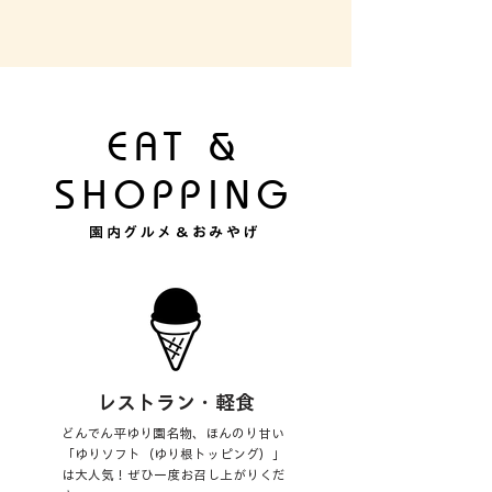
す。コンパクトなサイズです
長を優しく見守っていただけ
す。順路は特にございません
ご散策ください。
EAT &
SHOPPING
園内グルメ＆おみやげ
レストラン・軽食
どんでん平ゆり園名物、ほんのり甘い
「ゆりソフト（ゆり根トッピング）」
は大人気！ぜひ一度お召し上がりくだ