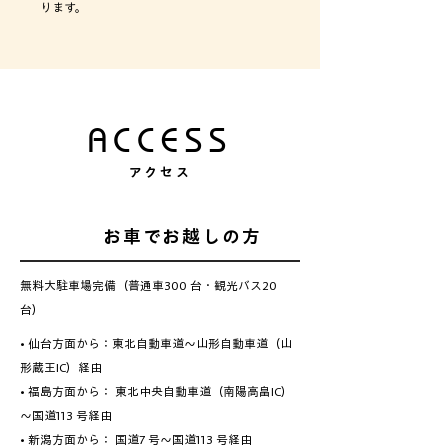
ります。
ACCESS
アクセス
お車でお越しの方
無料大駐車場完備（普通車300 台・観光バス20
台）
•
仙台方面から：東北自動車道～山形自動車道（山
形蔵王IC）経由
• 福島方面から： 東北中央自動車道（南陽高畠IC）
～国道113 号経由
• 新潟方面から： 国道7 号～国道113 号経由