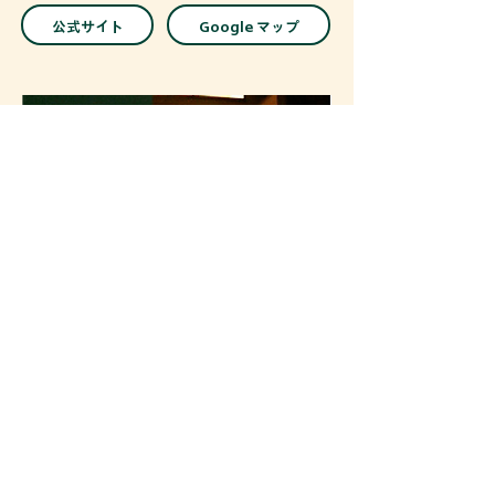
公式サイト
Google マップ
和食・お食事
四季彩 魚豊味（うおとみ）
ゆり園から車で約5分
歩き回った後は、落ち着いた和の空間でしっかりと
したお食事を。三世代ファミリーのお食事処として
も安心してご利用いただける名店です。